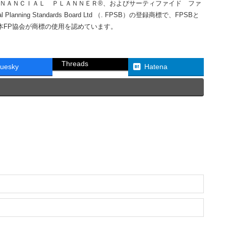
ＩＮＡＮＣＩＡＬ ＰＬＡＮＮＥＲ®、およびサーティファイド ファ
ning Standards Board Ltd （. FPSB）の登録商標で、FPSBと
本FP協会が商標の使用を認めています。
Threads
luesky
Hatena