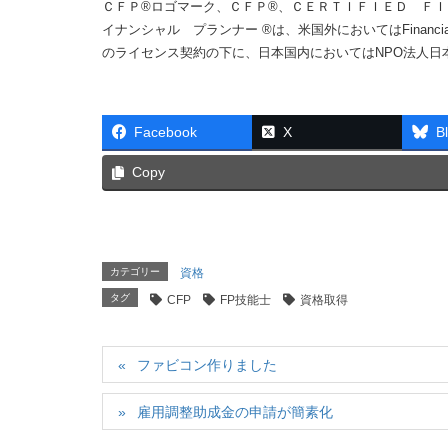
ＣＦＰ®ロゴマーク、ＣＦＰ®、ＣＥＲＴＩＦＩＥＤ Ｆ
イナンシャル プランナー ®は、米国外においてはFinancial Plan
のライセンス契約の下に、日本国内においてはNPO法人日
Facebook
X
B
Copy
カテゴリー
資格
タグ
CFP
FP技能士
資格取得
ファビコン作りました
雇用調整助成金の申請が簡素化