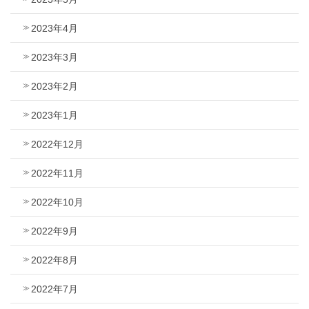
2023年4月
2023年3月
2023年2月
2023年1月
2022年12月
2022年11月
2022年10月
2022年9月
2022年8月
2022年7月