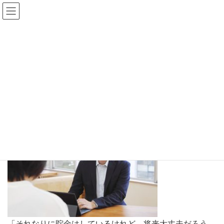
うたしろＦＰ社労士事務
所
個人の方へ
HOME
サービス内容
個人の方へ
「それなりに貯金はしているけれど、将来大丈夫だろう